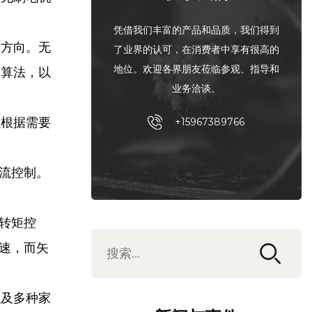
凭借我们丰富的产品和品质，我们得到
动方向。无
了业界的认可，在消费者中享有很高的
地位。欢迎各界朋友莅临参观、指导和
制算法，以
业务洽谈。
以根据需要
+15967389766
电流控制。
转矩控
速，而矢
以及多种家